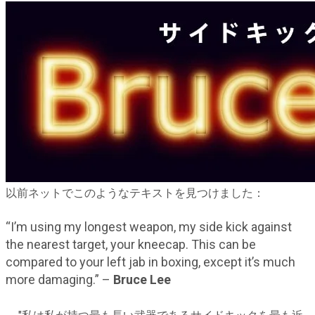
以前ネットでこのようなテキストを見つけました：
“I’m using my longest weapon, my side kick against
the nearest target, your kneecap. This can be
compared to your left jab in boxing, except it’s much
more damaging.” –
Bruce Lee