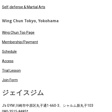
Self-defense & Martial Arts
Wing Chun Tokyo, Yokohama
Wing Chun Top Page
Membership/Payment
Schedule
Access
Trial Lesson
Join Form
ジェイスジム
J's GYM 川崎市中原区丸子通1-660-3、シャルム新丸子103
080-3515-8485*