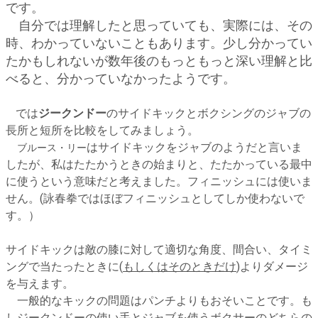
です。
自分では理解したと思っていても、実際には、その
時、わかっていないこともあります。少し分かってい
たかもしれないが数年後のもっともっと深い理解と比
べると、分かっていなかったようです。
では
ジークンドー
のサイドキックとボクシングのジャブの
長所と短所を比較をしてみましょう。
はサイドキックをジャブのようだと言いま
ブルース・リー
したが、私はたたかうときの始まりと、たたかっている最中
に使うという意味だと考えました。フィニッシュには使いま
せん。(詠春拳ではほぼフィニッシュとしてしか使わないで
す。）
サイドキックは敵の膝に対して適切な角度、間合い、タイミ
ングで当たったときに(
もしくはそのときだけ
)よりダメージ
を与えます。
一般的なキックの問題はパンチよりもおそいことです。も
しジークンドーの使い手とジャブを使うボクサーのどちらの