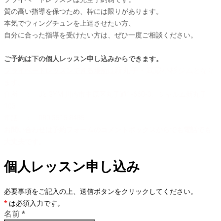
質の高い指導を保つため、枠には限りがあります。
本気でウィングチュンを上達させたい方、
自分に合った指導を受けたい方は、ぜひ一度ご相談ください。
ご予約は下の個人レッスン申し込みからできます。
新丸子・武蔵小杉ジム
プライベートレッスンできる場所
は
となり
ます。
住所 ： J's GYM 川崎市中原区丸子通1-660-3、シャルム新丸子
103
電話 ： 080 3515 8485
お問い合わせは予約フォームのコメントボックスからでも電話でも
大丈夫です。
個人レッスン申し込み
必要事項をご記入の上、送信ボタンをクリックしてください。
*
は必須入力です。
名前
*