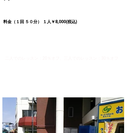
インストラクターとマンツーマン
料金（１回 ５０分）
１人￥8,000(税込)
初回者限定プ
※ジェイスジムメンバー以外入会金がかかります。（
ライベートレッスン特別キャンペーンはあります！
）
※お支払は現金または銀行振込みとなります。
※
グループレッスンのある時間はご予約を入れることができません。
※
二人でのレッスン：20％オフ、三人でのレッスン：30％オフ
《初回者限定プライベートレッスン特別キャンペーン》
初回者（現在会員以外の方）対象で、プライベートレッスン５回分
を一括お支払いにて入会金半額に!!
5回プライベートレッスン特別キャンペーン：45,000円(税込)
※５回分の有効期限は、３ヶ月となります。