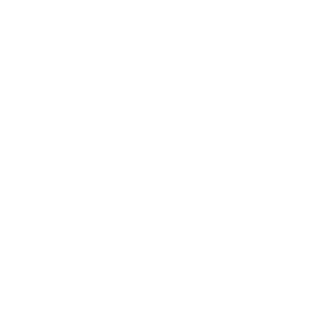
コース料金（60分 × 回数）
■ 10回コース
¥85,000
（1回あたり ¥8,500）
基礎を短期間で身につけたい方へ。
■ 20回コース
¥160,000
（1回あたり ¥8,000）
反復を通じて安定した対応力を高めたい方へ。
■ 30回コース
¥225,000
（1回あたり ¥7,500）
自然な反応と確実性を身につけたい方へ。
料金は開始前に一括でのお支払いとなります。