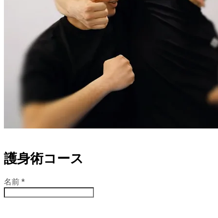
護身術コース
名前
*