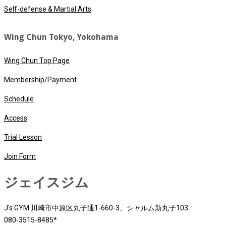
Self-defense & Martial Arts
Wing Chun Tokyo, Yokohama
Wing Chun Top Page
Membership/Payment
Schedule
Access
Trial Lesson
Join Form
ジェイスジム
J's GYM 川崎市中原区丸子通1-660-3、シャルム新丸子103
080-3515-8485*