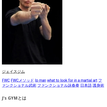
ジェイスジム
FWC
FWCメソッド
Ip man
what to look for in a martial art
フ
ァンクショナル武術
ファンクショナル詠春拳
日本語
護身術
J's GYMとは