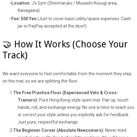
Location:
J's Gym (Shinmaruko / Musashi-Kosugi area,
Kanagawa)
Fee:
500 Yen
(Just to cover basic utility/space expenses. Cash
jar or PayPay accepted at the door!)
🤝 How It Works (Choose Your
Track)
We want everyone to feel comfortable from the moment they step
on the mat, so we are splitting the floor:
The Free Practice Floor (Experienced Vets & Cross-
Trainers):
Pure Hong Kong-style open mat. Pair up, touch
hands, roll, and exchange energy. No one is here to teach you
or correct your style unless you explicitly ask for feedback.
Just pure, respectful exchange.
The Beginner Corner (Absolute Newcomers):
Never tried