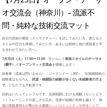
オ交流会（神奈川）– 流派不
問・純粋な技術交流マット
自分の武術の構造（ストラクチャー）を試してみたい方、異なるス
タイルの圧力を体感してみたい方、あるいは純粋に他の実践者と手
を合わせてみたい方へ。
7月25日（土）11:00〜13:00
、当ジムにて
香港スタイルのチーサオ
（黐手）／オープンマット交流会
を開催します！
詠春拳（流派は問いません）、ジークンドー（JKD）、近接格闘術の
経験者はもちろん、
武道・格闘技の経験が全くない未経験者の方ま
で
、どなたでも大歓迎です。
目的はいたってシンプルです。近接戦闘における感触（センシビテ
ィ）トレーニングの楽しさを広め、流派や組織の垣根を越えて、地
域の実践者同士が繋がれる素晴らしいコミュニティを作ることで