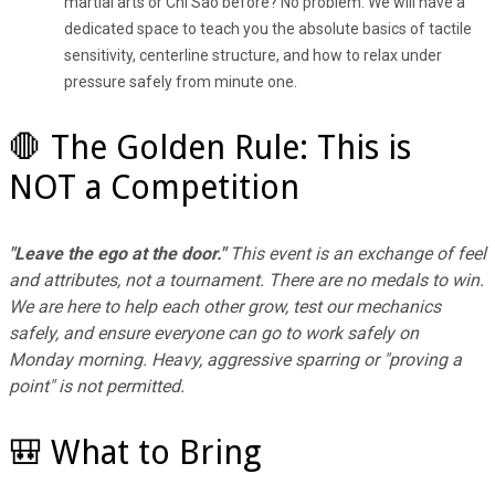
martial arts or Chi Sao before? No problem. We will have a
dedicated space to teach you the absolute basics of tactile
sensitivity, centerline structure, and how to relax under
pressure safely from minute one.
🛑 The Golden Rule: This is
NOT a Competition
"Leave the ego at the door."
This event is an exchange of feel
and attributes, not a tournament. There are no medals to win.
We are here to help each other grow, test our mechanics
safely, and ensure everyone can go to work safely on
Monday morning. Heavy, aggressive sparring or "proving a
point" is not permitted.
🎒 What to Bring