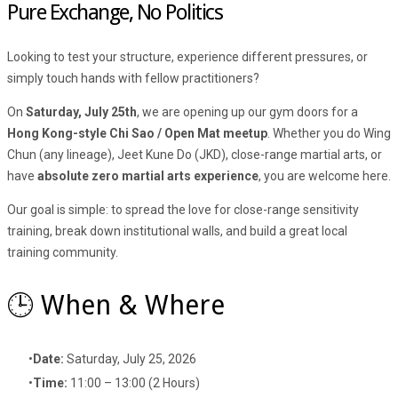
Pure Exchange, No Politics
Looking to test your structure, experience different pressures, or
simply touch hands with fellow practitioners?
On
Saturday, July 25th
, we are opening up our gym doors for a
Hong Kong-style Chi Sao / Open Mat meetup
. Whether you do Wing
Chun (any lineage), Jeet Kune Do (JKD), close-range martial arts, or
have
absolute zero martial arts experience
, you are welcome here.
Our goal is simple: to spread the love for close-range sensitivity
training, break down institutional walls, and build a great local
training community.
🕒 When & Where
Date:
Saturday, July 25, 2026
Time:
11:00 – 13:00 (2 Hours)