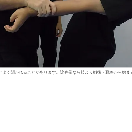
とよく聞かれることがあります。詠春拳なら技より戦術・戦略から始ま