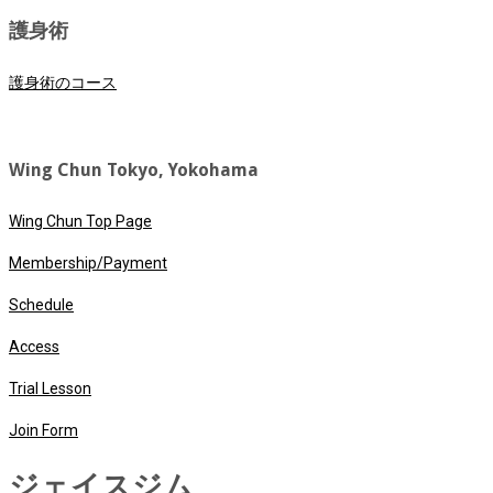
護身術
護身術のコース
Wing Chun Tokyo, Yokohama
Wing Chun Top Page
Membership/Payment
Schedule
Access
Trial Lesson
Join Form
ジェイスジム