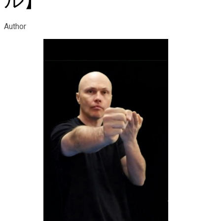
ル】
Author