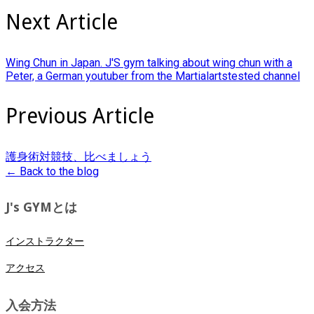
Next Article
Wing Chun in Japan. J'S gym talking about wing chun with a
Peter, a German youtuber from the Martialartstested channel
Previous Article
護身術対競技、比べましょう
← Back to the blog
J's GYMとは
インストラクター
アクセス
入会方法