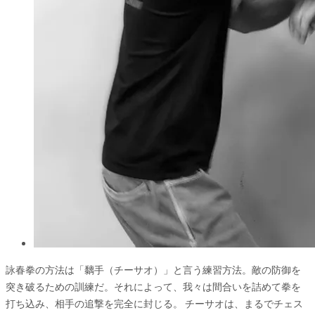
詠春拳の方法は「黐手（チーサオ）」と言う練習方法。敵の防御を
突き破るための訓練だ。それによって、我々は間合いを詰めて拳を
打ち込み、相手の追撃を完全に封じる。 チーサオは、まるでチェス