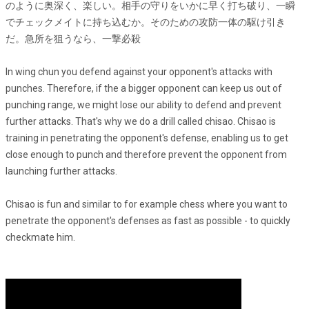
のように奥深く、楽しい。相手の守りをいかに早く打ち破り、一瞬
でチェックメイトに持ち込むか。そのための攻防一体の駆け引き
だ。急所を狙うなら、一撃必殺
In wing chun you defend against your opponent's attacks with
punches. Therefore, if the a bigger opponent can keep us out of
punching range, we might lose our ability to defend and prevent
further attacks. That's why we do a drill called chisao.
Chisao is
training in penetrating the opponent
's defense, enabling us to get
close enough to punch and therefore prevent the opponent from
launching further attacks.
Chisao is fun and similar to for example chess where you want to
penetrate the opponent's defenses as fast as possible - to quickly
checkmate him.