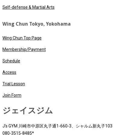
Self-defense & Martial Arts
Wing Chun Tokyo, Yokohama
Wing Chun Top Page
Membership/Payment
Schedule
Access
Trial Lesson
Join Form
ジェイスジム
J's GYM 川崎市中原区丸子通1-660-3、シャルム新丸子103
080-3515-8485*