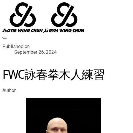
Published on
September 26, 2024
FWC詠春拳木人練習
Author