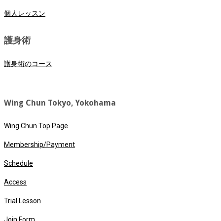
個人レッスン
護身術
護身術のコース
Wing Chun Tokyo, Yokohama
Wing Chun Top Page
Membership/Payment
Schedule
Access
Trial Lesson
Join Form